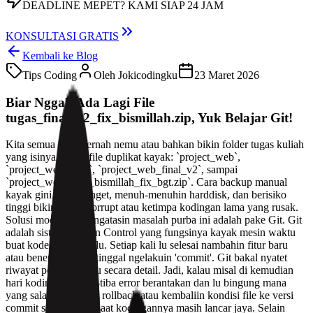
DEADLINE MEPET?
KAMI SIAP 24 JAM
KONSULTASI GRATIS
Kembali ke Blog
Tips Coding
Oleh
Jokicodingku
23 Maret 2026
Biar Nggak Ada Lagi File
tugas_final_v2_fix_bismillah.zip, Yuk Belajar Git!
Kita semua pasti pernah nemu atau bahkan bikin folder tugas kuliah
yang isinya penuh file duplikat kayak: `project_web`,
`project_web_final`, `project_web_final_v2`, sampai
`project_web_final_bismillah_fix_bgt.zip`. Cara backup manual
kayak gini kuno banget, menuh-menuhin harddisk, dan berisiko
tinggi bikin file lu corrupt atau ketimpa kodingan lama yang rusak.
Solusi modern buat ngatasin masalah purba ini adalah pake Git. Git
adalah sistem Version Control yang fungsinya kayak mesin waktu
buat kode kodingan lu. Setiap kali lu selesai nambahin fitur baru
atau benerin bug, lu tinggal ngelakuin 'commit'. Git bakal nyatet
riwayat perubahan itu secara detail. Jadi, kalau misal di kemudian
hari kodingan lu tiba-tiba error berantakan dan lu bingung mana
yang salah, lu tinggal rollback atau kembaliin kondisi file ke versi
commit sebelumnya saat kodingannya masih lancar jaya. Selain