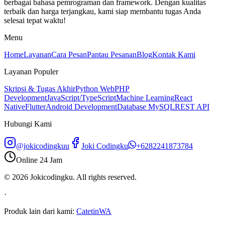
berbagai bahasa pemrograman dan framework. Dengan kualitas
terbaik dan harga terjangkau, kami siap membantu tugas Anda
selesai tepat waktu!
Menu
Home
Layanan
Cara Pesan
Pantau Pesanan
Blog
Kontak Kami
Layanan Populer
Skripsi & Tugas Akhir
Python Web
PHP
Development
JavaScript/TypeScript
Machine Learning
React
Native
Flutter
Android Development
Database MySQL
REST API
Hubungi Kami
@jokicodingkuu
Joki Codingku
+6282241873784
Online 24 Jam
©
2026
Jokicodingku. All rights reserved.
·
Produk lain dari kami:
CatetinWA