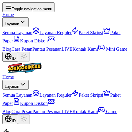
Toggle navigation menu
Home
Layanan
Semua Layanan
Layanan Reguler
Paket Skripsi
Paket
Paper
Kupon Diskon
Blog
Cara Pesan
Pantau Pesanan
LIVE
Kontak Kami
Mini Game
ID
Home
Layanan
Semua Layanan
Layanan Reguler
Paket Skripsi
Paket
Paper
Kupon Diskon
Blog
Cara Pesan
Pantau Pesanan
LIVE
Kontak Kami
Game
ID