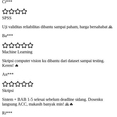
Ci***
SPSS
Uji validitas reliabilitas dibantu sampai paham, harga bersahabat 🙏
Ba***
Machine Learning
Skripsi computer vision ku dibantu dari dataset sampai testing.
Keren! 🔥
An***
Skripsi
Sistem + BAB 1-5 selesai sebelum deadline sidang. Dosenku
langsung ACC, makasih banyak min! 🙏🔥
Ri***