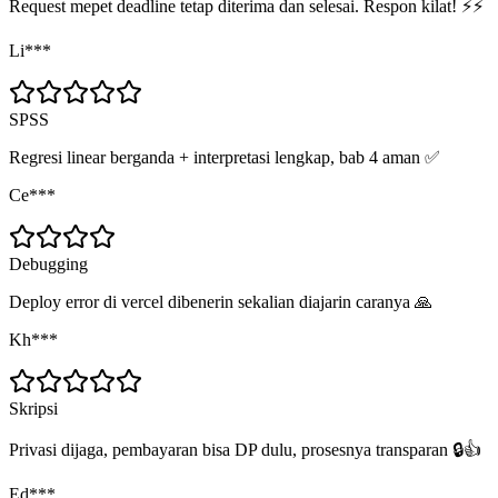
Request mepet deadline tetap diterima dan selesai. Respon kilat! ⚡⚡
Li***
SPSS
Regresi linear berganda + interpretasi lengkap, bab 4 aman ✅
Ce***
Debugging
Deploy error di vercel dibenerin sekalian diajarin caranya 🙏
Kh***
Skripsi
Privasi dijaga, pembayaran bisa DP dulu, prosesnya transparan 🔒👍
Ed***