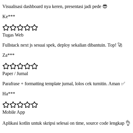
Visualisasi dashboard nya keren, presentasi jadi pede 😎
Ke***
Tugas Web
Fullstack next js sesuai spek, deploy sekalian dibantuin. Top! 🚀
Za***
Paper / Jurnal
Parafrase + formatting template jurnal, lolos cek turnitin. Aman ✅
Ha***
Mobile App
Aplikasi kotlin untuk skripsi selesai on time, source code lengkap 👌