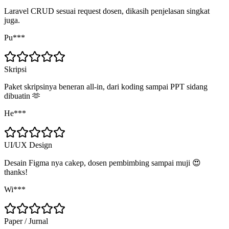
Laravel CRUD sesuai request dosen, dikasih penjelasan singkat
juga.
Pu***
Skripsi
Paket skripsinya beneran all-in, dari koding sampai PPT sidang
dibuatin 🫶
He***
UI/UX Design
Desain Figma nya cakep, dosen pembimbing sampai muji 😍
thanks!
Wi***
Paper / Jurnal