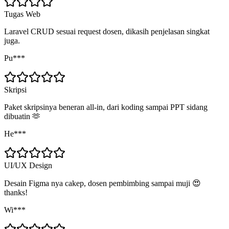
Tugas Web
Laravel CRUD sesuai request dosen, dikasih penjelasan singkat
juga.
Pu***
Skripsi
Paket skripsinya beneran all-in, dari koding sampai PPT sidang
dibuatin 🫶
He***
UI/UX Design
Desain Figma nya cakep, dosen pembimbing sampai muji 😍
thanks!
Wi***