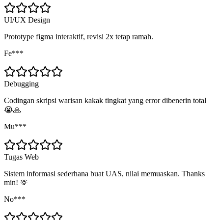
UI/UX Design
Prototype figma interaktif, revisi 2x tetap ramah.
Fe***
Debugging
Codingan skripsi warisan kakak tingkat yang error dibenerin total
😭🙏
Mu***
Tugas Web
Sistem informasi sederhana buat UAS, nilai memuaskan. Thanks
min! 🫶
No***