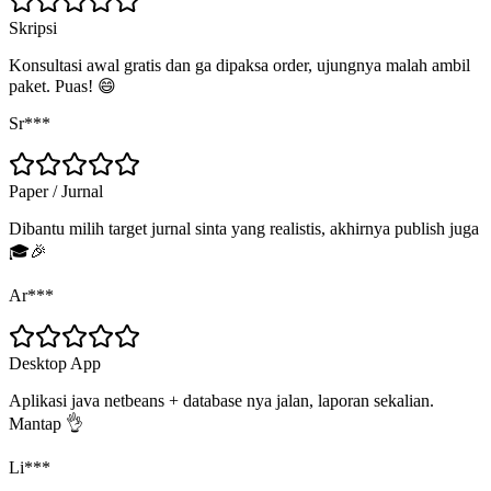
Skripsi
Konsultasi awal gratis dan ga dipaksa order, ujungnya malah ambil
paket. Puas! 😄
Sr***
Paper / Jurnal
Dibantu milih target jurnal sinta yang realistis, akhirnya publish juga
🎓🎉
Ar***
Desktop App
Aplikasi java netbeans + database nya jalan, laporan sekalian.
Mantap 👌
Li***