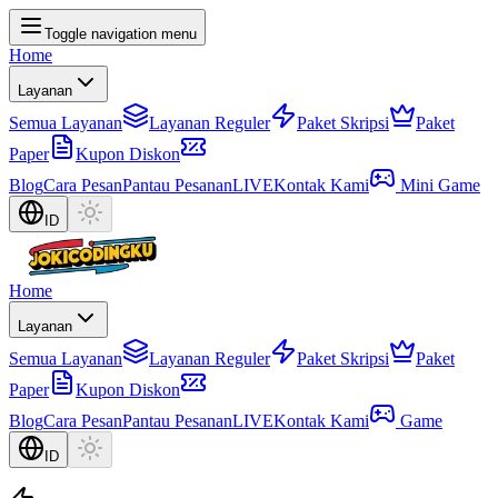
Toggle navigation menu
Home
Layanan
Semua Layanan
Layanan Reguler
Paket Skripsi
Paket
Paper
Kupon Diskon
Blog
Cara Pesan
Pantau Pesanan
LIVE
Kontak Kami
Mini Game
ID
Home
Layanan
Semua Layanan
Layanan Reguler
Paket Skripsi
Paket
Paper
Kupon Diskon
Blog
Cara Pesan
Pantau Pesanan
LIVE
Kontak Kami
Game
ID