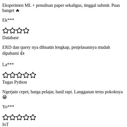
Eksperimen ML + penulisan paper sekaligus, tinggal submit. Puas
banget 🔥
Ek***
Database
ERD dan query nya dibuatin lengkap, penjelasannya mudah
dipahami 👍
La***
Tugas Python
Ngerjain cepet, harga pelajar, hasil rapi. Langganan terus pokoknya
😁
Yo***
IoT