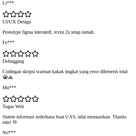
Li***
UI/UX Design
Prototype figma interaktif, revisi 2x tetap ramah.
Fe***
Debugging
Codingan skripsi warisan kakak tingkat yang error dibenerin total
😭🙏
Mu***
Tugas Web
Sistem informasi sederhana buat UAS, nilai memuaskan. Thanks
min! 🫶
No***