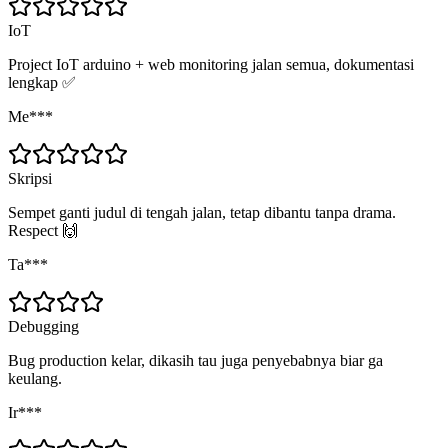
IoT
Project IoT arduino + web monitoring jalan semua, dokumentasi
lengkap ✅
Me***
Skripsi
Sempet ganti judul di tengah jalan, tetap dibantu tanpa drama.
Respect 🙌
Ta***
Debugging
Bug production kelar, dikasih tau juga penyebabnya biar ga
keulang.
Ir***