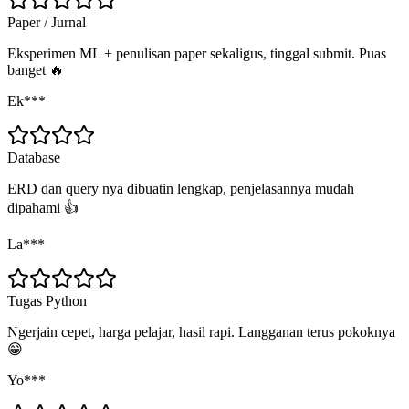
Paper / Jurnal
Eksperimen ML + penulisan paper sekaligus, tinggal submit. Puas
banget 🔥
Ek***
Database
ERD dan query nya dibuatin lengkap, penjelasannya mudah
dipahami 👍
La***
Tugas Python
Ngerjain cepet, harga pelajar, hasil rapi. Langganan terus pokoknya
😁
Yo***