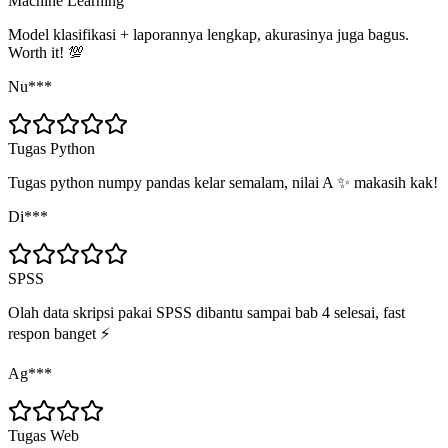
Machine Learning
Model klasifikasi + laporannya lengkap, akurasinya juga bagus.
Worth it! 💯
Nu***
Tugas Python
Tugas python numpy pandas kelar semalam, nilai A ✨ makasih kak!
Di***
SPSS
Olah data skripsi pakai SPSS dibantu sampai bab 4 selesai, fast
respon banget ⚡
Ag***
Tugas Web