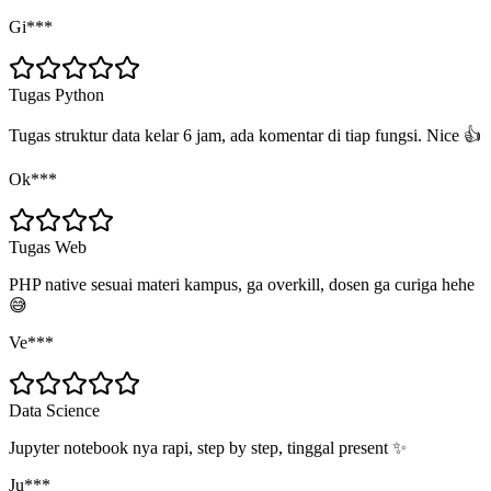
Gi***
Tugas Python
Tugas struktur data kelar 6 jam, ada komentar di tiap fungsi. Nice 👍
Ok***
Tugas Web
PHP native sesuai materi kampus, ga overkill, dosen ga curiga hehe
😅
Ve***
Data Science
Jupyter notebook nya rapi, step by step, tinggal present ✨
Ju***