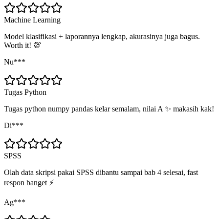
Machine Learning
Model klasifikasi + laporannya lengkap, akurasinya juga bagus.
Worth it! 💯
Nu***
Tugas Python
Tugas python numpy pandas kelar semalam, nilai A ✨ makasih kak!
Di***
SPSS
Olah data skripsi pakai SPSS dibantu sampai bab 4 selesai, fast
respon banget ⚡
Ag***