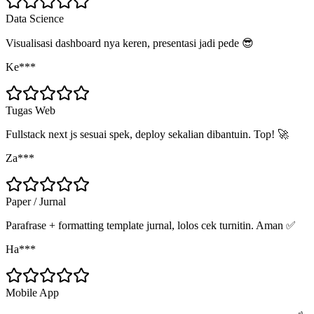
Data Science
Visualisasi dashboard nya keren, presentasi jadi pede 😎
Ke***
Tugas Web
Fullstack next js sesuai spek, deploy sekalian dibantuin. Top! 🚀
Za***
Paper / Jurnal
Parafrase + formatting template jurnal, lolos cek turnitin. Aman ✅
Ha***
Mobile App