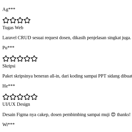
Ag***
Tugas Web
Laravel CRUD sesuai request dosen, dikasih penjelasan singkat juga.
Pu***
Skripsi
Paket skripsinya beneran all-in, dari koding sampai PPT sidang dibua
He***
UI/UX Design
Desain Figma nya cakep, dosen pembimbing sampai muji 😍 thanks!
Wi***