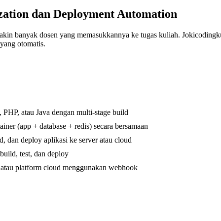
zation dan Deployment Automation
semakin banyak dosen yang memasukkannya ke tugas kuliah. Jokicoding
 yang otomatis.
 PHP, atau Java dengan multi-stage build
iner (app + database + redis) secara bersamaan
, dan deploy aplikasi ke server atau cloud
ild, test, dan deploy
S atau platform cloud menggunakan webhook