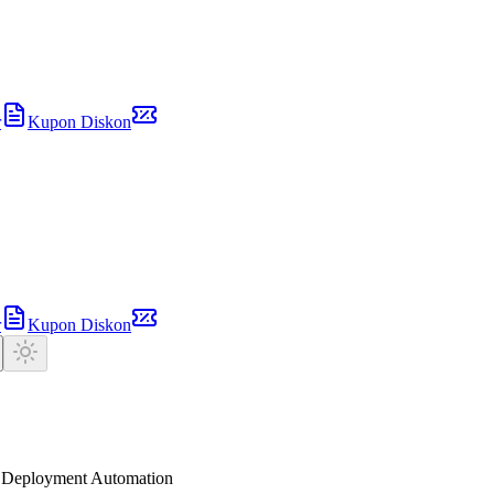
r
Kupon Diskon
r
Kupon Diskon
n Deployment Automation