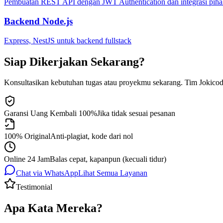
Pembuatan REST API dengan JWT Authentication dan integrasi piha
Backend Node.js
Express, NestJS untuk backend fullstack
Siap Dikerjakan Sekarang?
Konsultasikan kebutuhan tugas atau proyekmu sekarang. Tim Jokico
Garansi Uang Kembali 100%
Jika tidak sesuai pesanan
100% Original
Anti-plagiat, kode dari nol
Online 24 Jam
Balas cepat, kapanpun (kecuali tidur)
Chat via WhatsApp
Lihat Semua Layanan
Testimonial
Apa Kata Mereka?