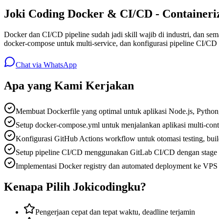
Joki Coding Docker & CI/CD - Containeri
Docker dan CI/CD pipeline sudah jadi skill wajib di industri, dan 
docker-compose untuk multi-service, dan konfigurasi pipeline CI/CD
Chat via WhatsApp
Apa yang Kami Kerjakan
Membuat Dockerfile yang optimal untuk aplikasi Node.js, Python,
Setup docker-compose.yml untuk menjalankan aplikasi multi-conta
Konfigurasi GitHub Actions workflow untuk otomasi testing, build
Setup pipeline CI/CD menggunakan GitLab CI/CD dengan stage bu
Implementasi Docker registry dan automated deployment ke VP
Kenapa Pilih Jokicodingku?
Pengerjaan cepat dan tepat waktu, deadline terjamin