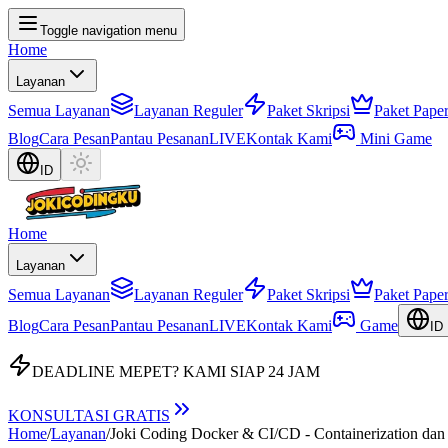
Toggle navigation menu
Home
Layanan
Semua Layanan
Layanan Reguler
Paket Skripsi
Paket Pape
Blog
Cara Pesan
Pantau Pesanan
LIVE
Kontak Kami
Mini Game
ID
Home
Layanan
Semua Layanan
Layanan Reguler
Paket Skripsi
Paket Pape
Blog
Cara Pesan
Pantau Pesanan
LIVE
Kontak Kami
Game
ID
DEADLINE MEPET?
KAMI SIAP 24 JAM
KONSULTASI GRATIS
Home
/
Layanan
/
Joki Coding Docker & CI/CD - Containerization da