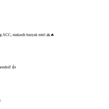
ung ACC, makasih banyak min! 🙏🔥
mended! 👍
