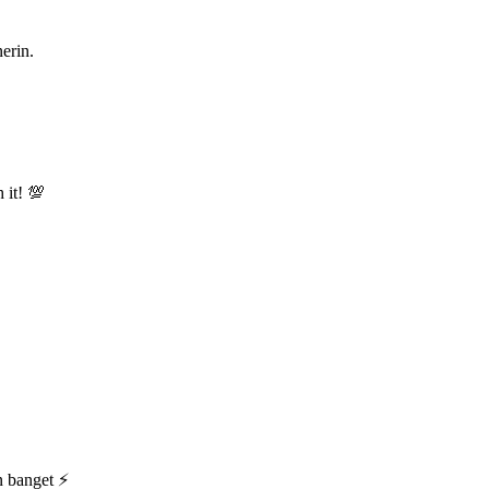
nerin.
 it! 💯
n banget ⚡