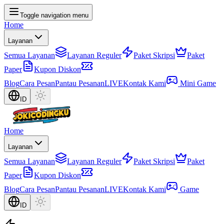
Toggle navigation menu
Home
Layanan
Semua Layanan
Layanan Reguler
Paket Skripsi
Paket
Paper
Kupon Diskon
Blog
Cara Pesan
Pantau Pesanan
LIVE
Kontak Kami
Mini Game
ID
Home
Layanan
Semua Layanan
Layanan Reguler
Paket Skripsi
Paket
Paper
Kupon Diskon
Blog
Cara Pesan
Pantau Pesanan
LIVE
Kontak Kami
Game
ID