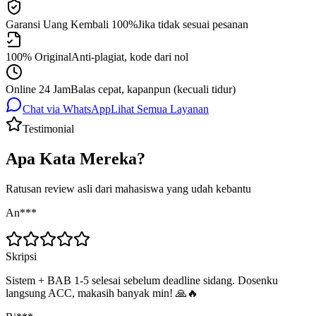
Garansi Uang Kembali 100%
Jika tidak sesuai pesanan
100% Original
Anti-plagiat, kode dari nol
Online 24 Jam
Balas cepat, kapanpun (kecuali tidur)
Chat via WhatsApp
Lihat Semua Layanan
Testimonial
Apa Kata Mereka?
Ratusan review asli dari mahasiswa yang udah kebantu
An***
Skripsi
Sistem + BAB 1-5 selesai sebelum deadline sidang. Dosenku
langsung ACC, makasih banyak min! 🙏🔥