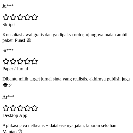
Ju***
Skripsi
Konsultasi awal gratis dan ga dipaksa order, ujungnya malah ambil
paket. Puas! 😄
Sr***
Paper / Jurnal
Dibantu milih target jurnal sinta yang realistis, akhirnya publish juga
🎓🎉
Ar***
Desktop App
Aplikasi java netbeans + database nya jalan, laporan sekalian.
Mantap 👌