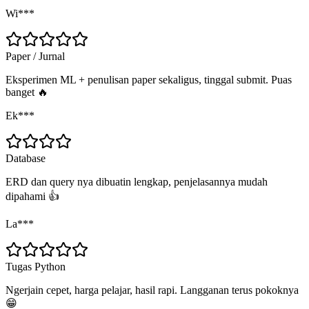
Wi***
Paper / Jurnal
Eksperimen ML + penulisan paper sekaligus, tinggal submit. Puas
banget 🔥
Ek***
Database
ERD dan query nya dibuatin lengkap, penjelasannya mudah
dipahami 👍
La***
Tugas Python
Ngerjain cepet, harga pelajar, hasil rapi. Langganan terus pokoknya
😁