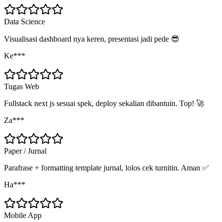
Data Science
Visualisasi dashboard nya keren, presentasi jadi pede 😎
Ke***
Tugas Web
Fullstack next js sesuai spek, deploy sekalian dibantuin. Top! 🚀
Za***
Paper / Jurnal
Parafrase + formatting template jurnal, lolos cek turnitin. Aman ✅
Ha***
Mobile App