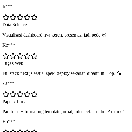
Ir***
Data Science
Visualisasi dashboard nya keren, presentasi jadi pede 😎
Ke***
Tugas Web
Fullstack next js sesuai spek, deploy sekalian dibantuin. Top! 🚀
Za***
Paper / Jurnal
Parafrase + formatting template jurnal, lolos cek turnitin. Aman ✅
Ha***