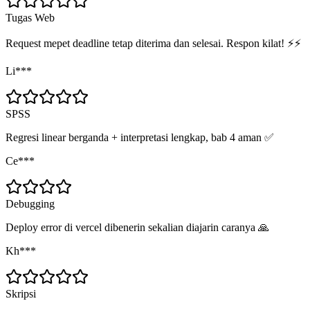
Tugas Web
Request mepet deadline tetap diterima dan selesai. Respon kilat! ⚡⚡
Li***
SPSS
Regresi linear berganda + interpretasi lengkap, bab 4 aman ✅
Ce***
Debugging
Deploy error di vercel dibenerin sekalian diajarin caranya 🙏
Kh***
Skripsi