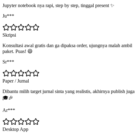
Jupyter notebook nya rapi, step by step, tinggal present ✨
Ju***
Skripsi
Konsultasi awal gratis dan ga dipaksa order, ujungnya malah ambil
paket. Puas! 😄
Sr***
Paper / Jurnal
Dibantu milih target jurnal sinta yang realistis, akhirnya publish juga
🎓🎉
Ar***
Desktop App