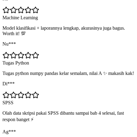
Machine Learning
Model klasifikasi + laporannya lengkap, akurasinya juga bagus.
Worth it! 💯
Nu***
Tugas Python
Tugas python numpy pandas kelar semalam, nilai A ✨ makasih kak!
Di***
SPSS
Olah data skripsi pakai SPSS dibantu sampai bab 4 selesai, fast
respon banget ⚡
Ag***