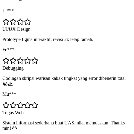
Li***
UI/UX Design
Prototype figma interaktif, revisi 2x tetap ramah.
Fe***
Debugging
Codingan skripsi warisan kakak tingkat yang error dibenerin total
😭🙏
Mu***
Tugas Web
Sistem informasi sederhana buat UAS, nilai memuaskan. Thanks
min! 🫶