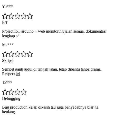
Yo***
IoT
Project IoT arduino + web monitoring jalan semua, dokumentasi
lengkap ✅
Me***
Skripsi
Sempet ganti judul di tengah jalan, tetap dibantu tanpa drama.
Respect 🙌
Ta***
Debugging
Bug production kelar, dikasih tau juga penyebabnya biar ga
keulang.