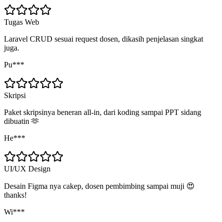
Tugas Web
Laravel CRUD sesuai request dosen, dikasih penjelasan singkat
juga.
Pu***
Skripsi
Paket skripsinya beneran all-in, dari koding sampai PPT sidang
dibuatin 🫶
He***
UI/UX Design
Desain Figma nya cakep, dosen pembimbing sampai muji 😍
thanks!
Wi***