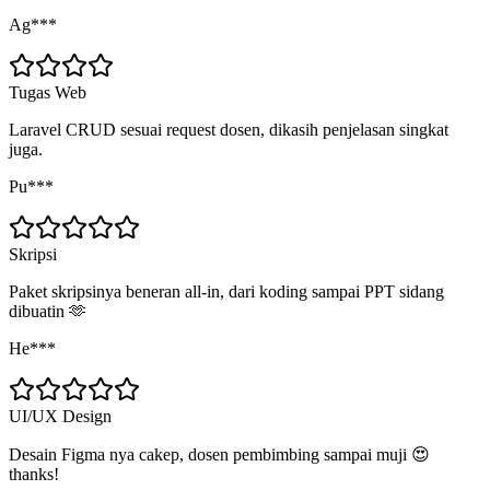
Ag***
Tugas Web
Laravel CRUD sesuai request dosen, dikasih penjelasan singkat
juga.
Pu***
Skripsi
Paket skripsinya beneran all-in, dari koding sampai PPT sidang
dibuatin 🫶
He***
UI/UX Design
Desain Figma nya cakep, dosen pembimbing sampai muji 😍
thanks!