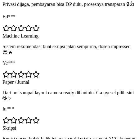
Privasi dijaga, pembayaran bisa DP dulu, prosesnya transparan 🔒👍
Ed***
Machine Learning
Sistem rekomendasi buat skripsi jalan sempurna, dosen impressed
😎🔥
Ye***
Paper / Jurnal
Dari nol sampai layout camera ready dibantuin. Ga nyesel pilih sini
🫶✨
In***
Skripsi
Revisi dosen bolak balik tetap sabar dikerjain, sampai ACC beneran