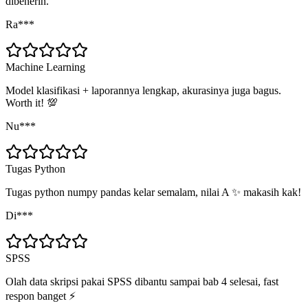
dibenerin.
Ra***
Machine Learning
Model klasifikasi + laporannya lengkap, akurasinya juga bagus.
Worth it! 💯
Nu***
Tugas Python
Tugas python numpy pandas kelar semalam, nilai A ✨ makasih kak!
Di***
SPSS
Olah data skripsi pakai SPSS dibantu sampai bab 4 selesai, fast
respon banget ⚡