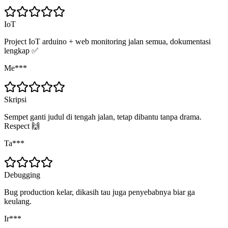
IoT
Project IoT arduino + web monitoring jalan semua, dokumentasi
lengkap ✅
Me***
Skripsi
Sempet ganti judul di tengah jalan, tetap dibantu tanpa drama.
Respect 🙌
Ta***
Debugging
Bug production kelar, dikasih tau juga penyebabnya biar ga
keulang.
Ir***