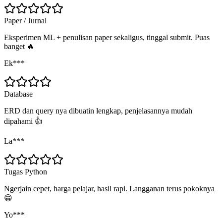
Paper / Jurnal
Eksperimen ML + penulisan paper sekaligus, tinggal submit. Puas
banget 🔥
Ek***
Database
ERD dan query nya dibuatin lengkap, penjelasannya mudah
dipahami 👍
La***
Tugas Python
Ngerjain cepet, harga pelajar, hasil rapi. Langganan terus pokoknya
😁
Yo***