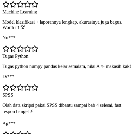
Machine Learning
Model klasifikasi + laporannya lengkap, akurasinya juga bagus.
Worth it! 💯
Nu***
Tugas Python
Tugas python numpy pandas kelar semalam, nilai A ✨ makasih kak!
Di***
SPSS
Olah data skripsi pakai SPSS dibantu sampai bab 4 selesai, fast
respon banget ⚡
Ag***