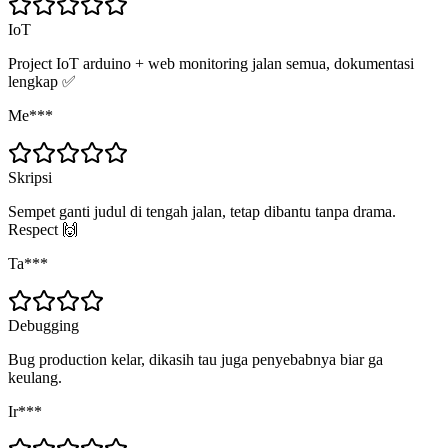
IoT
Project IoT arduino + web monitoring jalan semua, dokumentasi
lengkap ✅
Me***
Skripsi
Sempet ganti judul di tengah jalan, tetap dibantu tanpa drama.
Respect 🙌
Ta***
Debugging
Bug production kelar, dikasih tau juga penyebabnya biar ga
keulang.
Ir***