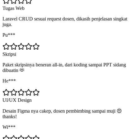
Tugas Web
Laravel CRUD sesuai request dosen, dikasih penjelasan singkat
juga.
Pu***
Skripsi
Paket skripsinya beneran all-in, dari koding sampai PPT sidang
dibuatin 🫶
He***
UI/UX Design
Desain Figma nya cakep, dosen pembimbing sampai muji 😍
thanks!
Wi***