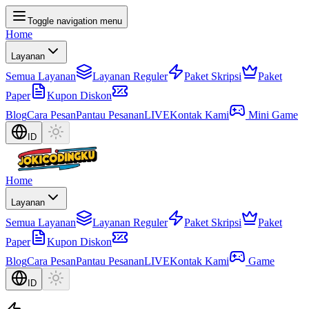
Toggle navigation menu
Home
Layanan
Semua Layanan
Layanan Reguler
Paket Skripsi
Paket
Paper
Kupon Diskon
Blog
Cara Pesan
Pantau Pesanan
LIVE
Kontak Kami
Mini Game
ID
Home
Layanan
Semua Layanan
Layanan Reguler
Paket Skripsi
Paket
Paper
Kupon Diskon
Blog
Cara Pesan
Pantau Pesanan
LIVE
Kontak Kami
Game
ID