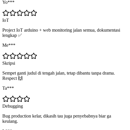
Yo***
IoT
Project IoT arduino + web monitoring jalan semua, dokumentasi
lengkap ✅
Me***
Skripsi
Sempet ganti judul di tengah jalan, tetap dibantu tanpa drama.
Respect 🙌
Ta***
Debugging
Bug production kelar, dikasih tau juga penyebabnya biar ga
keulang.