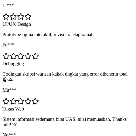
Li***
UI/UX Design
Prototype figma interaktif, revisi 2x tetap ramah.
Fe***
Debugging
Codingan skripsi warisan kakak tingkat yang error dibenerin total
😭🙏
Mu***
Tugas Web
Sistem informasi sederhana buat UAS, nilai memuaskan. Thanks
min! 🫶
No***