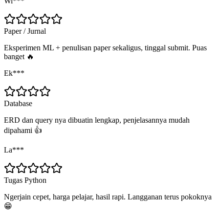
Wi***
Paper / Jurnal
Eksperimen ML + penulisan paper sekaligus, tinggal submit. Puas
banget 🔥
Ek***
Database
ERD dan query nya dibuatin lengkap, penjelasannya mudah
dipahami 👍
La***
Tugas Python
Ngerjain cepet, harga pelajar, hasil rapi. Langganan terus pokoknya
😁