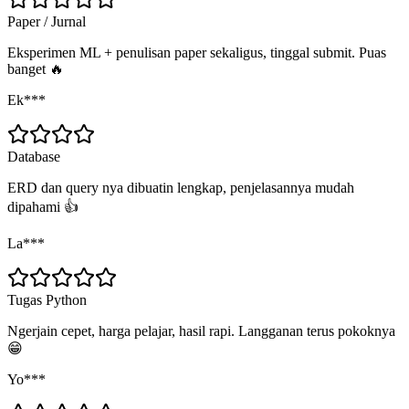
Paper / Jurnal
Eksperimen ML + penulisan paper sekaligus, tinggal submit. Puas
banget 🔥
Ek***
Database
ERD dan query nya dibuatin lengkap, penjelasannya mudah
dipahami 👍
La***
Tugas Python
Ngerjain cepet, harga pelajar, hasil rapi. Langganan terus pokoknya
😁
Yo***