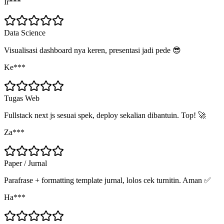
Ir***
Data Science
Visualisasi dashboard nya keren, presentasi jadi pede 😎
Ke***
Tugas Web
Fullstack next js sesuai spek, deploy sekalian dibantuin. Top! 🚀
Za***
Paper / Jurnal
Parafrase + formatting template jurnal, lolos cek turnitin. Aman ✅
Ha***