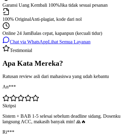
Garansi Uang Kembali 100%
Jika tidak sesuai pesanan
100% Original
Anti-plagiat, kode dari nol
Online 24 Jam
Balas cepat, kapanpun (kecuali tidur)
Chat via WhatsApp
Lihat Semua Layanan
Testimonial
Apa Kata Mereka?
Ratusan review asli dari mahasiswa yang udah kebantu
An***
Skripsi
Sistem + BAB 1-5 selesai sebelum deadline sidang. Dosenku
langsung ACC, makasih banyak min! 🙏🔥
Ri***