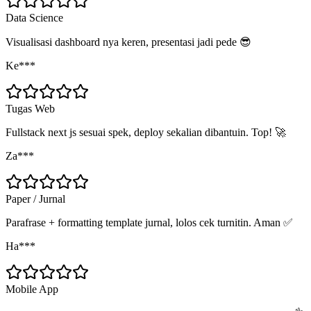
Data Science
Visualisasi dashboard nya keren, presentasi jadi pede 😎
Ke***
Tugas Web
Fullstack next js sesuai spek, deploy sekalian dibantuin. Top! 🚀
Za***
Paper / Jurnal
Parafrase + formatting template jurnal, lolos cek turnitin. Aman ✅
Ha***
Mobile App