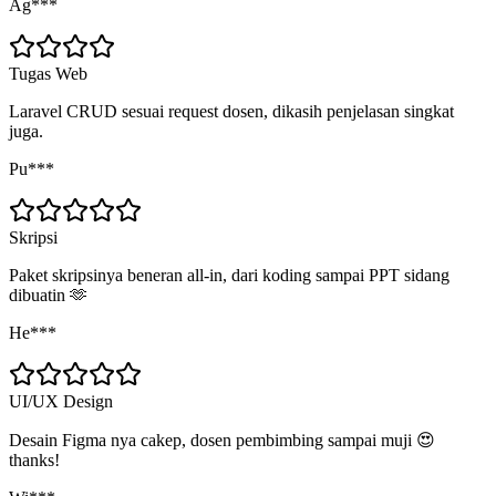
Ag***
Tugas Web
Laravel CRUD sesuai request dosen, dikasih penjelasan singkat
juga.
Pu***
Skripsi
Paket skripsinya beneran all-in, dari koding sampai PPT sidang
dibuatin 🫶
He***
UI/UX Design
Desain Figma nya cakep, dosen pembimbing sampai muji 😍
thanks!