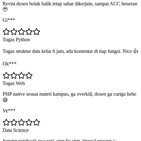
Revisi dosen bolak balik tetap sabar dikerjain, sampai ACC beneran
🥹
Gi***
Tugas Python
Tugas struktur data kelar 6 jam, ada komentar di tiap fungsi. Nice 👍
Ok***
Tugas Web
PHP native sesuai materi kampus, ga overkill, dosen ga curiga hehe
😅
Ve***
Data Science
Jupyter notebook nya rapi, step by step, tinggal present ✨