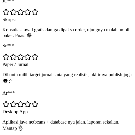
Ju***
Skripsi
Konsultasi awal gratis dan ga dipaksa order, ujungnya malah ambil
paket. Puas! 😄
Sr***
Paper / Jurnal
Dibantu milih target jurnal sinta yang realistis, akhirnya publish juga
🎓🎉
Ar***
Desktop App
Aplikasi java netbeans + database nya jalan, laporan sekalian.
Mantap 👌