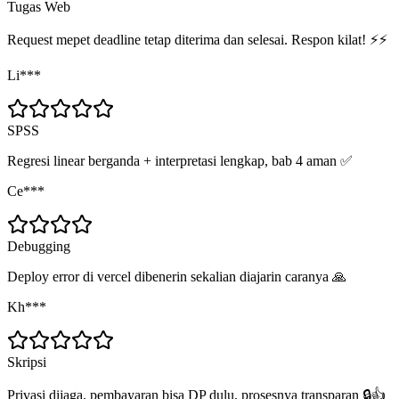
Tugas Web
Request mepet deadline tetap diterima dan selesai. Respon kilat! ⚡⚡
Li***
SPSS
Regresi linear berganda + interpretasi lengkap, bab 4 aman ✅
Ce***
Debugging
Deploy error di vercel dibenerin sekalian diajarin caranya 🙏
Kh***
Skripsi
Privasi dijaga, pembayaran bisa DP dulu, prosesnya transparan 🔒👍