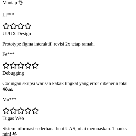
Mantap 👌
Li***
UI/UX Design
Prototype figma interaktif, revisi 2x tetap ramah.
Fe***
Debugging
Codingan skripsi warisan kakak tingkat yang error dibenerin total
😭🙏
Mu***
Tugas Web
Sistem informasi sederhana buat UAS, nilai memuaskan. Thanks
min! 🫶